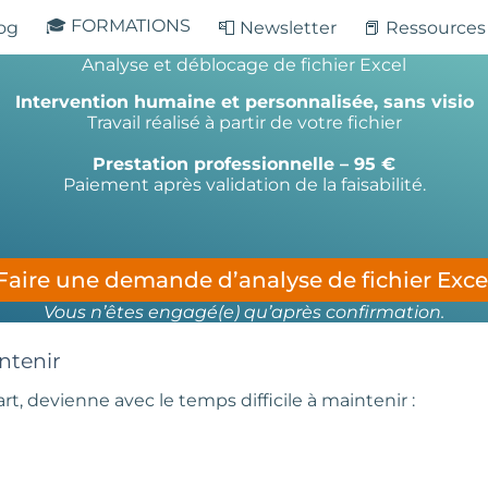
🎓 FORMATIONS
log
📮 Newsletter
📕 Ressources
Analyse et déblocage de fichier Excel
Intervention humaine et personnalisée, sans visio
Travail réalisé à partir de votre fichier
Prestation professionnelle – 95 €
Paiement après validation de la faisabilité.
Faire une demande d’analyse de fichier Exce
Vous n’êtes engagé(e) qu’après confirmation.
intenir
art, devienne avec le temps difficile à maintenir :