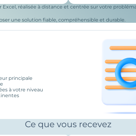
r Excel, réalisée à distance et centrée sur votre probléma
oposer une solution fiable, compréhensible et durable.
eur principale
re
ées à votre niveau
rtinentes
Ce que vous recevez