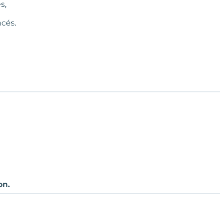
s,
cés.
on.