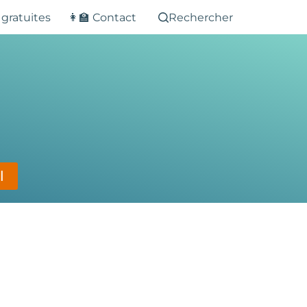
 gratuites
👩‍🏫 Contact
Rechercher
l