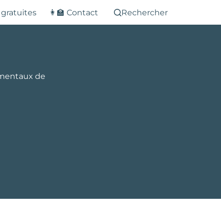
 gratuites
👩‍🏫 Contact
Rechercher
damentaux de