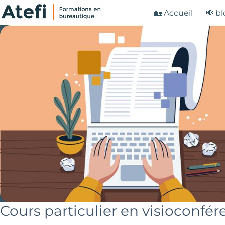
Passer
🏡 Accueil
📢 b
au
contenu
Cours particulier en visioconfé