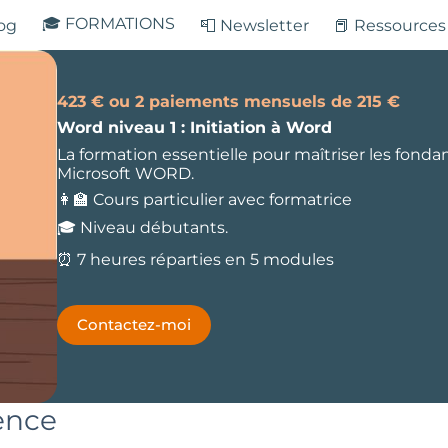
🎓 FORMATIONS
log
📮 Newsletter
📕 Ressources
423 € ou 2 paiements mensuels de 215 €
Word niveau 1 : Initiation à Word
La formation essentielle pour maîtriser les fon
Microsoft WORD.
👩‍🏫 Cours particulier avec formatrice
🎓 Niveau débutants.
⏰ 7 heures réparties en 5 modules
Contactez-moi
rence