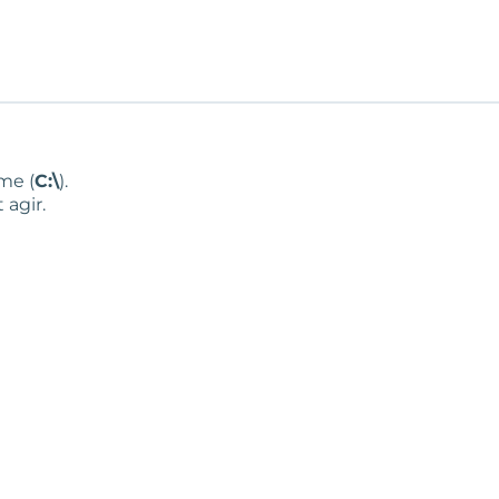
me (
C:\
).
 agir.