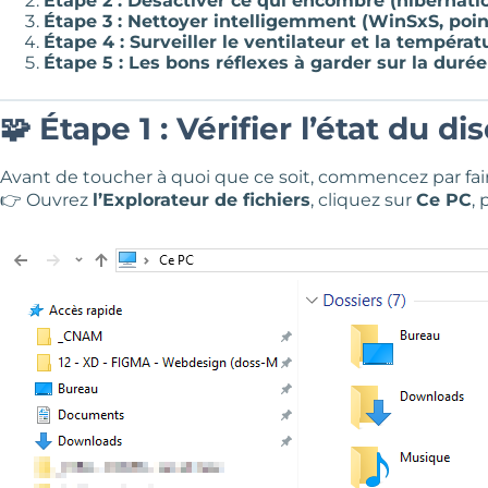
Étape 2 :
Désactiver ce qui encombre (hibernation
Étape 3 :
Nettoyer intelligemment (WinSxS, point
Étape 4 :
Surveiller le ventilateur et la températ
Étape 5 :
Les bons réflexes à garder sur la durée
🧩 Étape 1 : Vérifier l’état du di
Avant de toucher à quoi que ce soit, commencez par faire
👉 Ouvrez
l’Explorateur de fichiers
, cliquez sur
Ce PC
, 