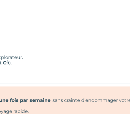
xplorateur.
nt
C:\
).
une fois par semaine
, sans crainte d’endommager votr
oyage rapide.