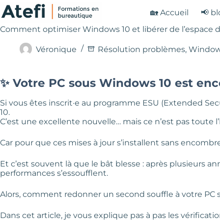
Passer
🏡 Accueil
📢 b
au
contenu
Comment optimiser Windows 10 et libérer de l’espace d
Véronique
Résolution problèmes
,
Windo
✨ Votre PC sous Windows 10 est enco
Si vous êtes inscrit·e au programme ESU (Extended Securi
10.
C’est une excellente nouvelle… mais ce n’est pas toute l’h
Car pour que ces mises à jour s’installent sans encombre et
Et c’est souvent là que le bât blesse : après plusieurs ann
performances s’essoufflent.
Alors, comment redonner un second souffle à votre PC sa
Dans cet article, je vous explique pas à pas les vérificat