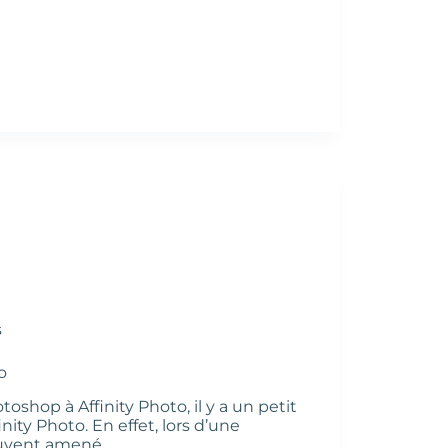
s
o
shop à Affinity Photo, il y a un petit
ity Photo. En effet, lors d’une
ouvent amené…