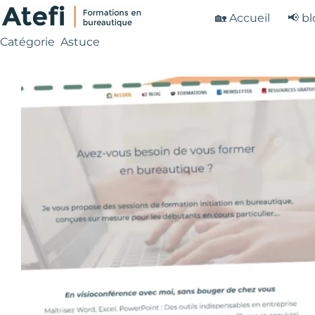
Passer
🏡 Accueil
📢 b
au
contenu
Catégorie
Astuce